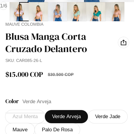
de
1
/
6
Proveedor:
MAUVE COLOMBIA
Blusa Manga Corta
Cruzado Delantero
SKU:
CAR085-26-L
$15.000 COP
$30.500 COP
Precio de venta
Precio normal
AHORRO $15.500 COP (50.82%)
Color
Verde Arveja
Azul Menta
Verde Arveja
Verde Jade
Mauve
Palo De Rosa